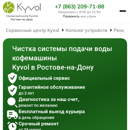
+7 (863) 209-71-88
Ежедневно с 9:00 до 21:00
Сервисный центр Kyvol
в
Позвонить
мне утром
Ростове-на-Дону
Сервисный центр Kyvol
Каталог устройств
Ремон
Чистка системы подачи воды
кофемашины
Kyvol в Ростове-на-Дону
Официальный сервис
Гарантийное обслуживание
до 3 лет
Диагностика за наш счет,
ремонт по желанию
Бесплатный выезд курьера
в день обращения
Срочный ремонт
от 35 минут