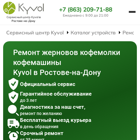
+7 (863) 209-71-88
Ежедневно с 9:00 до 21:00
Сервисный центр Kyvol
в
Ростове-на-Дону
Сервисный центр Kyvol
Каталог устройств
Ремон
Ремонт жерновов кофемолки
кофемашины
Kyvol в Ростове-на-Дону
Официальный сервис
Гарантийное обслуживание
до 3 лет
Диагностика за наш счет,
ремонт по желанию
Бесплатный выезд курьера
в день обращения
Срочный ремонт
от 35 минут