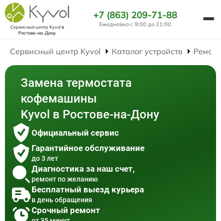
+7 (863) 209-71-88
Ежедневно с 9:00 до 21:00
Сервисный центр Kyvol
в
Ростове-на-Дону
Сервисный центр Kyvol
Каталог устройств
Ремон
Замена термостата
кофемашины
Kyvol в Ростове-на-Дону
Официальный сервис
Гарантийное обслуживание
до 3 лет
Диагностика за наш счет,
ремонт по желанию
Бесплатный выезд курьера
в день обращения
Срочный ремонт
от 35 минут