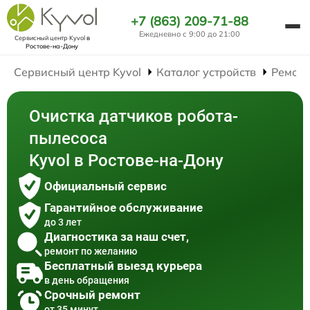
+7 (863) 209-71-88
Ежедневно с 9:00 до 21:00
Сервисный центр Kyvol
в
Ростове-на-Дону
Сервисный центр Kyvol
Каталог устройств
Ремонт
Очистка датчиков робота-
пылесоса
Kyvol в Ростове-на-Дону
Официальный сервис
Гарантийное обслуживание
до 3 лет
Диагностика за наш счет,
ремонт по желанию
Бесплатный выезд курьера
в день обращения
Срочный ремонт
от 35 минут