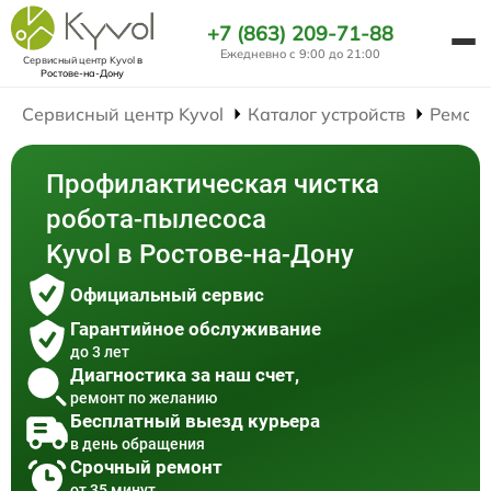
+7 (863) 209-71-88
Ежедневно с 9:00 до 21:00
Сервисный центр Kyvol
в
Ростове-на-Дону
Сервисный центр Kyvol
Каталог устройств
Ремонт
Профилактическая чистка
робота-пылесоса
Kyvol в Ростове-на-Дону
Официальный сервис
Гарантийное обслуживание
до 3 лет
Диагностика за наш счет,
ремонт по желанию
Бесплатный выезд курьера
в день обращения
Срочный ремонт
от 35 минут