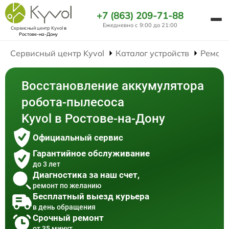
+7 (863) 209-71-88
Ежедневно с 9:00 до 21:00
Сервисный центр Kyvol
в
Ростове-на-Дону
Сервисный центр Kyvol
Каталог устройств
Ремонт
Восстановление аккумулятора
робота-пылесоса
Kyvol в Ростове-на-Дону
Официальный сервис
Гарантийное обслуживание
до 3 лет
Диагностика за наш счет,
ремонт по желанию
Бесплатный выезд курьера
в день обращения
Срочный ремонт
от 35 минут